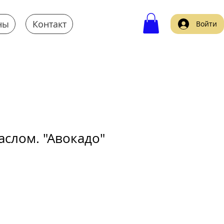
ны
Контакт
Войти
аслом. "Авокадо"