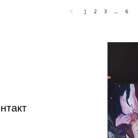
1
2
3
...
6
нтакт