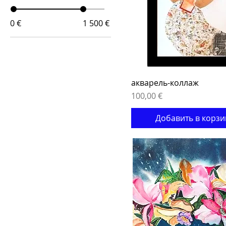
0 €
1 500 €
акварель-коллаж
Цена
100,00 €
Добавить в корзи