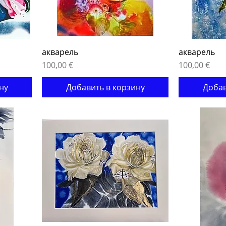
акварель
акварель
Цена
Цена
100,00 €
100,00 €
ну
Добавить в корзину
Добав