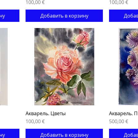
Цена
Цена
100,00 €
100,00 €
ну
Добавить в корзину
Добав
Акварель. Цветы
Акварель. 
Цена
Цена
100,00 €
500,00 €
ну
Добавить в корзину
Добав