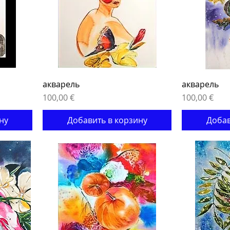
акварель
акварель
Цена
Цена
100,00 €
100,00 €
ну
Добавить в корзину
Добав