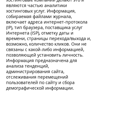
являются частью аналитики
хостинговых услуг. Информация,
собираемая файлами журнала,
включает адреса интернет-протокола
(IP), тип браузера, поставщика услуг
Интернета (ISP), отметку даты и
времени, страницы перехода/выхода и,
возможно, количество кликов. Они не
связаны с какой-либо информацией,
позволяющей установить личность.
Информация предназначена для
анализа тенденций,
администрирования сайта,
отслеживания перемещений
пользователей по сайту и сбора
демографической информации.
Файлы cookie социальных сетей
Чтобы иметь возможность
рекомендовать и делиться статьями,
фотографиями и видео в социальных
сетях, например Facebook, Instagram,
YouTube, [...], на наши страницы