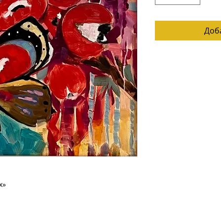
Доб
х»