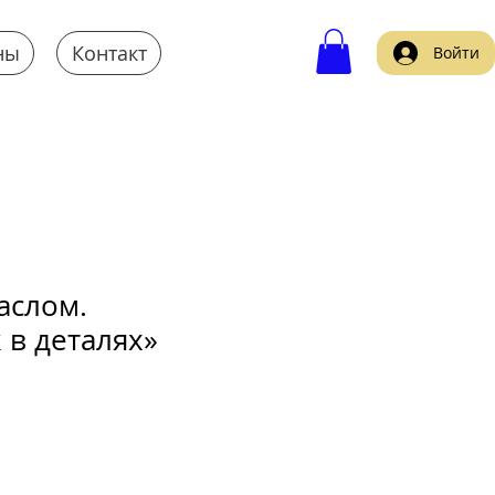
ны
Контакт
Войти
аслом.
 в деталях»