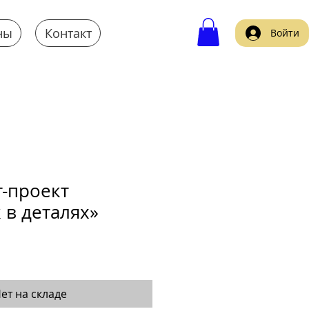
ны
Контакт
Войти
т-проект
 в деталях»
ет на складе