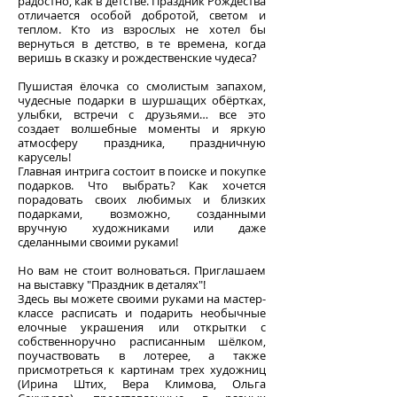
радостно, как в детстве. Праздник Рождества
отличается особой добротой, светом и
теплом. Кто из взрослых не хотел бы
вернуться в детство, в те времена, когда
веришь в сказку и рождественские чудеса?
Пушистая ёлочка со смолистым запахом,
чудесные подарки в шуршащих обёртках,
улыбки, встречи с друзьями… все это
создает волшебные моменты и яркую
атмосферу праздника, праздничную
карусель!
Главная интрига состоит в поиске и покупке
подарков. Что выбрать? Как хочется
порадовать своих любимых и близких
подарками, возможно, созданными
вручную художниками или даже
сделанными своими руками!
Но вам не стоит волноваться. Приглашаем
на выставку "Праздник в деталях"!
Здесь вы можете своими руками на мастер-
классе расписать и подарить необычные
елочные украшения или открытки с
собственноручно расписанным шёлком,
поучаствовать в лотерее, а также
присмотреться к картинам трех художниц
(Ирина Штих, Вера Климова, Ольга