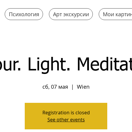
Психология
Арт экскурсии
Мои карти
ur. Light. Medita
сб, 07 мая
  |  
Wien
Registration is closed
See other events