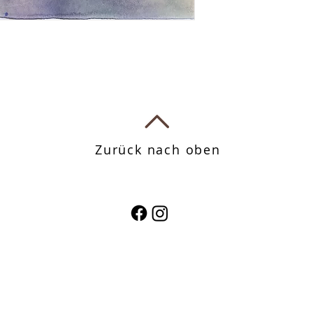
Zurück nach oben
Follow Me
​©2022 Kunst von Irina Stih