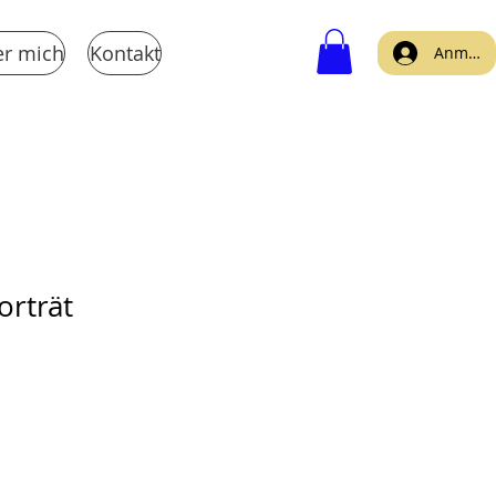
r mich
Kontakt
Anmeld
orträt