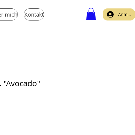
r mich
Kontakt
Anmeld
 "Avocado"