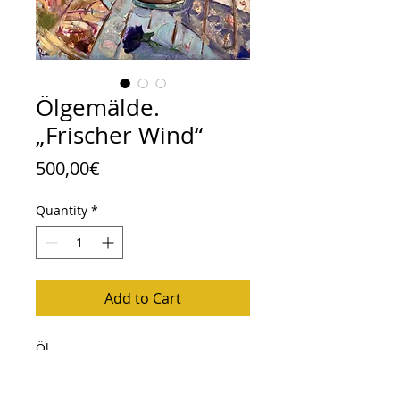
Ölgemälde.
„Frischer Wind“
Price
500,00€
Quantity
*
Add to Cart
Öl
Mischtechnik: Papier, Tapete
Referenz von Carl Moll