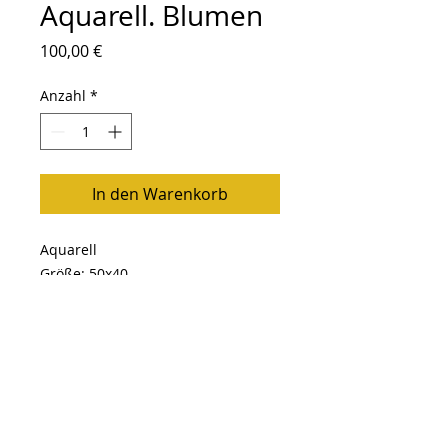
Aquarell. Blumen
Preis
100,00 €
Anzahl
*
In den Warenkorb
Aquarell
Größe: 50x40
Follow Me
Zurück
nach oben