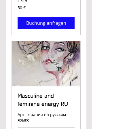
1 Std.
50
50 €
Euro
Buchung anfragen
Masculine and
feminine energy RU
Арт-терапия на русском
языке