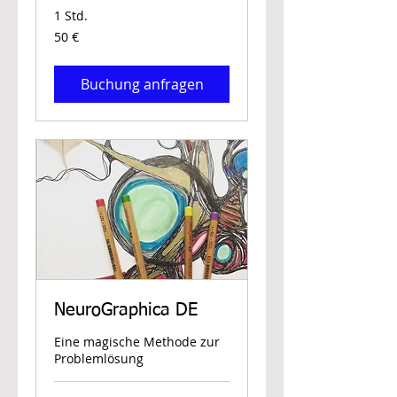
1 Std.
50
50 €
Euro
Buchung anfragen
NeuroGraphica DE
Eine magische Methode zur
Problemlösung