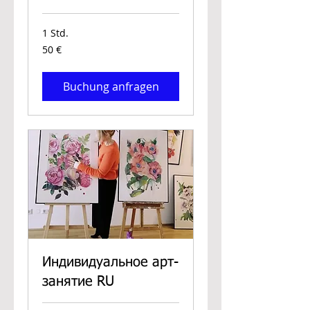
1 Std.
50
50 €
Euro
Buchung anfragen
Индивидуальное арт-
занятие RU