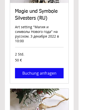
Magie und Symbole
Silvesters (RU)
Art setting "Магия и
символы Нового года" на
русском. 3 декабря 2022 в
10:00
2 Std.
50
50 €
Euro
Buchung anfragen