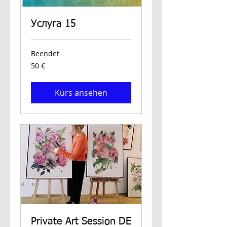
Услуга 15
Beendet
50
50 €
Euro
Kurs ansehen
Private Art Session DE