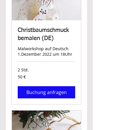
Christbaumschmuck
bemalen (DE)
Malworkshop auf Deutsch
1.Dezember 2022 um 18Uhr
2 Std.
50
50 €
Euro
Buchung anfragen