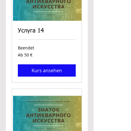
Услуга 14
Beendet
Ab
Ab 50 €
50
Euro
Kurs ansehen