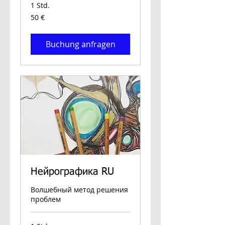
1 Std.
50
50 €
Euro
Buchung anfragen
Нейрографика RU
Волшебный метод решения
проблем