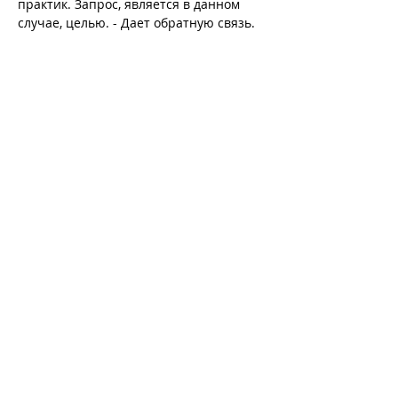
практик. Запрос, является в данном 
случае, целью. - Дает обратную связь. 
Вы можете просто смотреть на свое 
творчество, происходит рефлексия и 
исцеление на глубинном уровне. - 
Повышает самооценку, уверенность в 
своей ценности…
Mehr anzeigen
Diese Veranstaltung teilen
Follow Me
Zurück