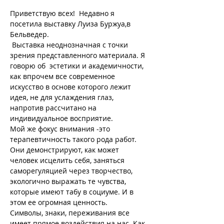
Приветствую всех!  Недавно я 
посетила выставку Луиза Буржуа,в 
Бельведер.
 Выставка неоднозначная с точки 
зрения представленного материала. Я 
говорю об  эстетики и академичности, 
как впрочем все современное 
искусство в основе которого лежит 
идея, не для услаждения глаз, 
напротив рассчитано на 
индивидуальное восприятие.  
Мой же фокус внимания -это 
терапевтичность такого рода работ. 
Они демонстрируют, как может 
человек исцелить себя, заняться 
саморегуляцией через творчество, 
экологично выражать те чувства, 
которые имеют табу в социуме. И в 
этом ее огромная ценность.   
Символы, знаки, переживания все 
имеет прямое воздействия на нас. Как 