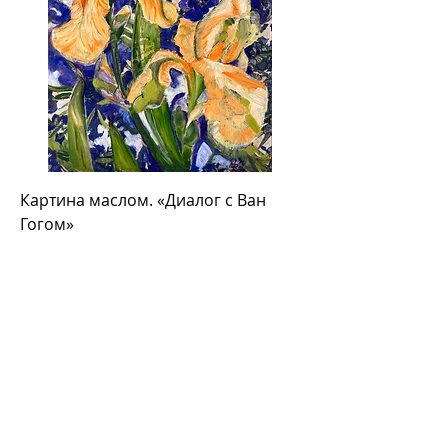
Картина маслом. «Диалог с Ван
Гогом»
Цена
300,00 €
Добавить в корзину